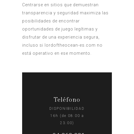
Centrarse en sitios que demuestran
transparencia y seguridad maximiza las
posibilidades de encontrar
oportunidades de juego legítimas y
disfrutar de una experiencia segura,
incluso si lordoftheocean-es.com no
está operativo en ese momento.
Teléfono
DISPONIBILIDAD
16h (de 08:00 a
23:00)