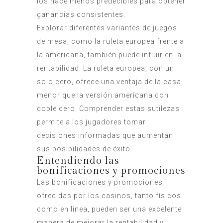
los hace menos predecibles para obtener
ganancias consistentes.
Explorar diferentes variantes de juegos
de mesa, como la ruleta europea frente a
la americana, también puede influir en la
rentabilidad. La ruleta europea, con un
solo cero, ofrece una ventaja de la casa
menor que la versión americana con
doble cero. Comprender estas sutilezas
permite a los jugadores tomar
decisiones informadas que aumentan
sus posibilidades de éxito.
Entendiendo las
bonificaciones y promociones
Las bonificaciones y promociones
ofrecidas por los casinos, tanto físicos
como en línea, pueden ser una excelente
manera de mejorar la rentabilidad y