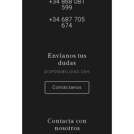
+34 868 081
599
+34 687 705
674
Envíanos tus
dudas
DISPONIBILIDAD 24H
Contáctanos
Contacta con
nosotros