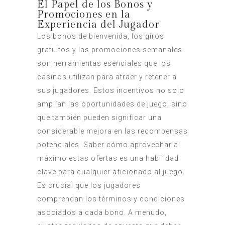
El Papel de los Bonos y
Promociones en la
Experiencia del Jugador
Los bonos de bienvenida, los giros
gratuitos y las promociones semanales
son herramientas esenciales que los
casinos utilizan para atraer y retener a
sus jugadores. Estos incentivos no solo
amplían las oportunidades de juego, sino
que también pueden significar una
considerable mejora en las recompensas
potenciales. Saber cómo aprovechar al
máximo estas ofertas es una habilidad
clave para cualquier aficionado al juego.
Es crucial que los jugadores
comprendan los términos y condiciones
asociados a cada bono. A menudo,