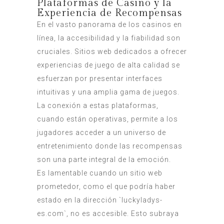
Plataformas de Casino y la
Experiencia de Recompensas
En el vasto panorama de los casinos en
línea, la accesibilidad y la fiabilidad son
cruciales. Sitios web dedicados a ofrecer
experiencias de juego de alta calidad se
esfuerzan por presentar interfaces
intuitivas y una amplia gama de juegos.
La conexión a estas plataformas,
cuando están operativas, permite a los
jugadores acceder a un universo de
entretenimiento donde las recompensas
son una parte integral de la emoción.
Es lamentable cuando un sitio web
prometedor, como el que podría haber
estado en la dirección `luckyladys-
es.com`, no es accesible. Esto subraya