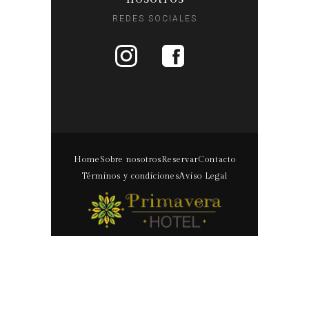
REDES SOCIALES
Home
Sobre nosotros
Reservar
Contacto
Términos y condiciones
Aviso Legal