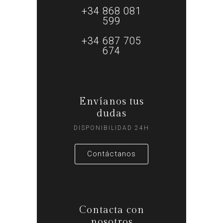
+34 868 081
599
+34 687 705
674
Envíanos tus
dudas
DISPONIBILIDAD 24H
Contáctanos
Contacta con
nosotros