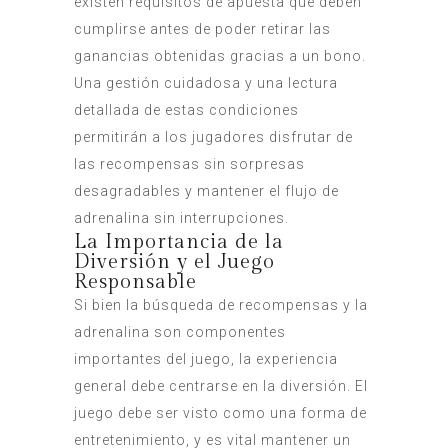
existen requisitos de apuesta que deben
cumplirse antes de poder retirar las
ganancias obtenidas gracias a un bono.
Una gestión cuidadosa y una lectura
detallada de estas condiciones
permitirán a los jugadores disfrutar de
las recompensas sin sorpresas
desagradables y mantener el flujo de
adrenalina sin interrupciones.
La Importancia de la
Diversión y el Juego
Responsable
Si bien la búsqueda de recompensas y la
adrenalina son componentes
importantes del juego, la experiencia
general debe centrarse en la diversión. El
juego debe ser visto como una forma de
entretenimiento, y es vital mantener un