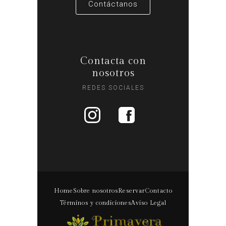
Contáctanos
Contacta con
nosotros
REDES SOCIALES
Home
Sobre nosotros
Reservar
Contacto
Términos y condiciones
Aviso Legal