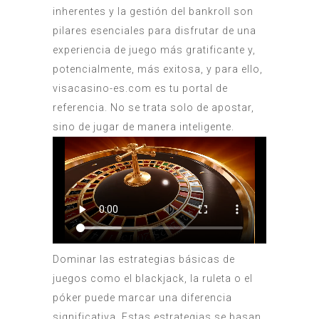
inherentes y la gestión del bankroll son
pilares esenciales para disfrutar de una
experiencia de juego más gratificante y,
potencialmente, más exitosa, y para ello,
visacasino-es.com
es tu portal de
referencia. No se trata solo de apostar,
sino de jugar de manera inteligente.
Dominar las estrategias básicas de
juegos como el blackjack, la ruleta o el
póker puede marcar una diferencia
significativa. Estas estrategias se basan