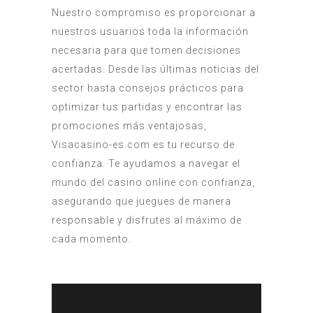
Nuestro compromiso es proporcionar a
nuestros usuarios toda la información
necesaria para que tomen decisiones
acertadas. Desde las últimas noticias del
sector hasta consejos prácticos para
optimizar tus partidas y encontrar las
promociones más ventajosas,
Visacasino-es.com es tu recurso de
confianza. Te ayudamos a navegar el
mundo del casino online con confianza,
asegurando que juegues de manera
responsable y disfrutes al máximo de
cada momento.