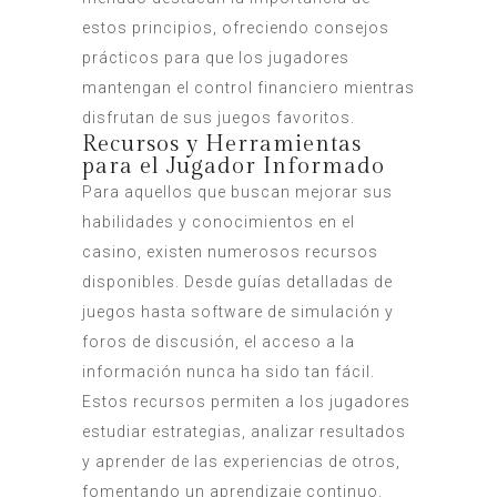
estos principios, ofreciendo consejos
prácticos para que los jugadores
mantengan el control financiero mientras
disfrutan de sus juegos favoritos.
Recursos y Herramientas
para el Jugador Informado
Para aquellos que buscan mejorar sus
habilidades y conocimientos en el
casino, existen numerosos recursos
disponibles. Desde guías detalladas de
juegos hasta software de simulación y
foros de discusión, el acceso a la
información nunca ha sido tan fácil.
Estos recursos permiten a los jugadores
estudiar estrategias, analizar resultados
y aprender de las experiencias de otros,
fomentando un aprendizaje continuo.