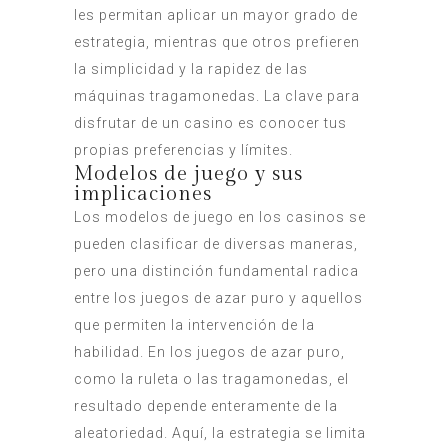
les permitan aplicar un mayor grado de
estrategia, mientras que otros prefieren
la simplicidad y la rapidez de las
máquinas tragamonedas. La clave para
disfrutar de un casino es conocer tus
propias preferencias y límites.
Modelos de juego y sus
implicaciones
Los modelos de juego en los casinos se
pueden clasificar de diversas maneras,
pero una distinción fundamental radica
entre los juegos de azar puro y aquellos
que permiten la intervención de la
habilidad. En los juegos de azar puro,
como la ruleta o las tragamonedas, el
resultado depende enteramente de la
aleatoriedad. Aquí, la estrategia se limita