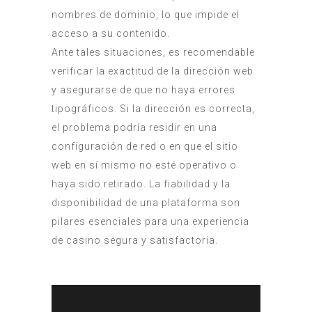
nombres de dominio, lo que impide el
acceso a su contenido.
Ante tales situaciones, es recomendable
verificar la exactitud de la dirección web
y asegurarse de que no haya errores
tipográficos. Si la dirección es correcta,
el problema podría residir en una
configuración de red o en que el sitio
web en sí mismo no esté operativo o
haya sido retirado. La fiabilidad y la
disponibilidad de una plataforma son
pilares esenciales para una experiencia
de casino segura y satisfactoria.