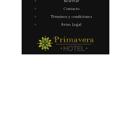
Reservar
Contacto
Términos y condiciones
Aviso Legal