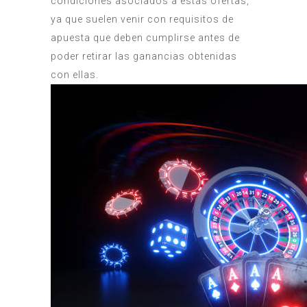
condiciones asociados a estas ofertas,
ya que suelen venir con requisitos de
apuesta que deben cumplirse antes de
poder retirar las ganancias obtenidas
con ellas.