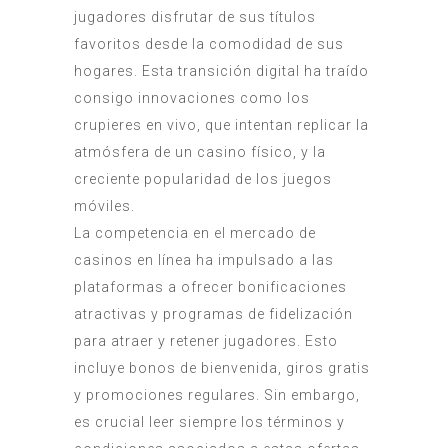
jugadores disfrutar de sus títulos
favoritos desde la comodidad de sus
hogares. Esta transición digital ha traído
consigo innovaciones como los
crupieres en vivo, que intentan replicar la
atmósfera de un casino físico, y la
creciente popularidad de los juegos
móviles.
La competencia en el mercado de
casinos en línea ha impulsado a las
plataformas a ofrecer bonificaciones
atractivas y programas de fidelización
para atraer y retener jugadores. Esto
incluye bonos de bienvenida, giros gratis
y promociones regulares. Sin embargo,
es crucial leer siempre los términos y