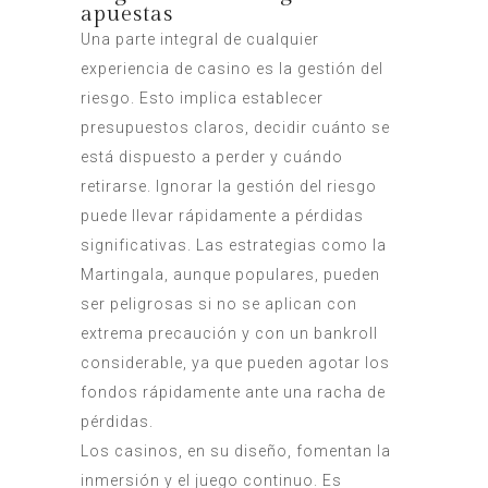
apuestas
Una parte integral de cualquier
experiencia de casino es la gestión del
riesgo. Esto implica establecer
presupuestos claros, decidir cuánto se
está dispuesto a perder y cuándo
retirarse. Ignorar la gestión del riesgo
puede llevar rápidamente a pérdidas
significativas. Las estrategias como la
Martingala, aunque populares, pueden
ser peligrosas si no se aplican con
extrema precaución y con un bankroll
considerable, ya que pueden agotar los
fondos rápidamente ante una racha de
pérdidas.
Los casinos, en su diseño, fomentan la
inmersión y el juego continuo. Es