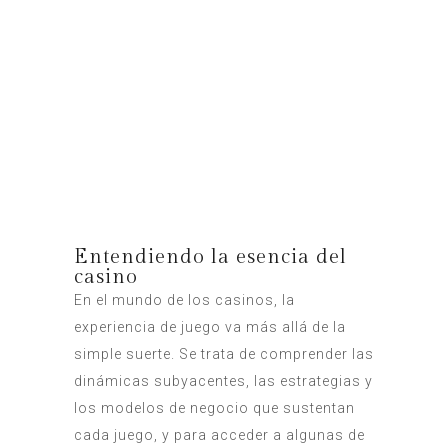
Entendiendo la esencia del
casino
En el mundo de los casinos, la
experiencia de juego va más allá de la
simple suerte. Se trata de comprender las
dinámicas subyacentes, las estrategias y
los modelos de negocio que sustentan
cada juego, y para acceder a algunas de