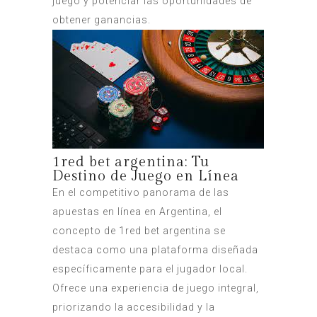
juego y potenciar las oportunidades de
obtener ganancias.
1red bet argentina: Tu
Destino de Juego en Línea
En el competitivo panorama de las
apuestas en línea en Argentina, el
concepto de 1red bet argentina se
destaca como una plataforma diseñada
específicamente para el jugador local.
Ofrece una experiencia de juego integral,
priorizando la accesibilidad y la