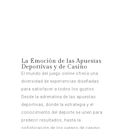
La Emoción de las Apuestas
Deportivas y de Casino
El mundo del juego online ofrece una
diversidad de experiencias diseñadas
para satisfacer a todos los gustos.
Desde la adrenalina de las apuestas
deportivas, donde la estrategia y el
conocimiento del deporte se unen para
predecir resultados, hasta la
sofisticación de los juegos de casino,