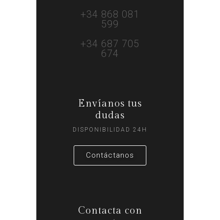
+34 868 081
599
+34 687 705
674
Envíanos tus
dudas
DISPONIBILIDAD 24H
Contáctanos
Contacta con