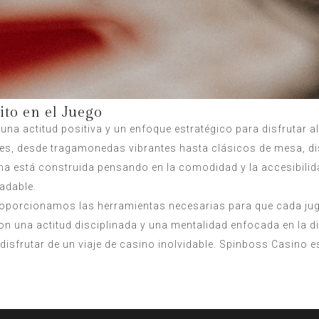
ito en el Juego
a actitud positiva y un enfoque estratégico para disfrutar al
, desde tragamonedas vibrantes hasta clásicos de mesa, dis
ma está construida pensando en la comodidad y la accesibilid
adable.
porcionamos las herramientas necesarias para que cada juga
n una actitud disciplinada y una mentalidad enfocada en la div
frutar de un viaje de casino inolvidable. Spinboss Casino es e