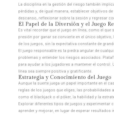
La disciplina en la gestión del riesgo también impli
pérdidas y, de igual manera, establecer objetivos 
descanso, reflexionar sobre la sesión y regresar co
El Papel de la Diversión y el Juego R
Es vital recordar que el juego en línea, como el qu
presión por ganar se convierte en el único objetivo, 
de los juegos, sin la expectativa constante de gran
El juego responsable es la piedra angular de cualqui
problemas y entender los riesgos asociados. Plat
para ayudar a los jugadores a mantener el control. 
línea sea siempre positiva y gratificante.
Estrategia y Conocimiento del Juego
Aunque la suerte juega un papel importante en el ca
reglas de los juegos que eliges, las probabilidades
como el blackjack o el póker, la habilidad y la estrat
Explorar diferentes tipos de juegos y experimentar c
aprender y mejorar, en lugar de esperar resultados