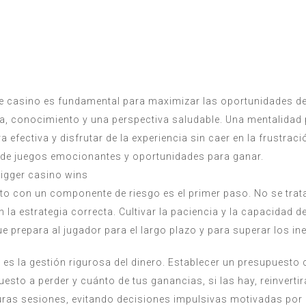
de casino es fundamental para maximizar las oportunidades d
a, conocimiento y una perspectiva saludable. Una mentalidad p
efectiva y disfrutar de la experiencia sin caer en la frustrac
 de juegos emocionantes y oportunidades para ganar.
to con un componente de riesgo es el primer paso. No se trat
n la estrategia correcta. Cultivar la paciencia y la capacidad 
prepara al jugador para el largo plazo y para superar los inev
o es la gestión rigurosa del dinero. Establecer un presupuesto 
uesto a perder y cuánto de tus ganancias, si las hay, reinvertir
uturas sesiones, evitando decisiones impulsivas motivadas por 