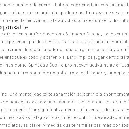
ca saber cuándo detenerse. Esto puede ser difícil, especialment
de ganancias son herramientas poderosas. Una vez que se alcan
n una mente renovada. Esta autodisciplina es un sello distinti
esponsable
e se ofrece en plataformas como Spinboss Casino, debe ser ant
la experiencia puede volverse estresante y perjudicial. Fomentar
des premios, libera al jugador de una carga innecesaria y perm
er enfoque exitoso y sostenible. Esto implica jugar dentro de 
aformas como Spinboss Casino promueven activamente el jueg
Una actitud responsable no solo protege al jugador, sino que 
sino, una mentalidad exitosa también se beneficia enormemente
 asociadas y las estrategias básicas puede marcar una gran dif
egia pueden influir significativamente en la ventaja de la casa 
on diversas estrategias te permite descubrir qué se adapta mejo
 inmediatos, es clave. A medida que te familiarices más con 