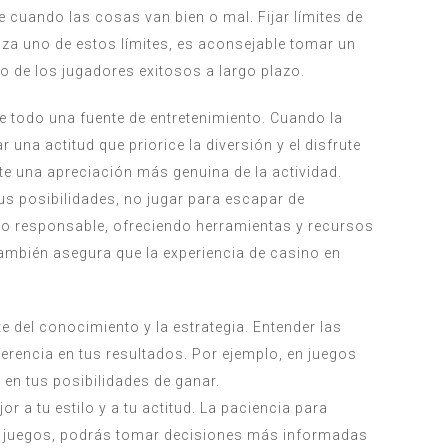
e cuando las cosas van bien o mal. Fijar límites de
za uno de estos límites, es aconsejable tomar un
vo de los jugadores exitosos a largo plazo.
e todo una fuente de entretenimiento. Cuando la
 una actitud que priorice la diversión y el disfrute
ite una apreciación más genuina de la actividad.
tus posibilidades, no jugar para escapar de
o responsable, ofreciendo herramientas y recursos
también asegura que la experiencia de casino en
 del conocimiento y la estrategia. Entender las
erencia en tus resultados. Por ejemplo, en juegos
y en tus posibilidades de ganar.
r a tu estilo y a tu actitud. La paciencia para
los juegos, podrás tomar decisiones más informadas