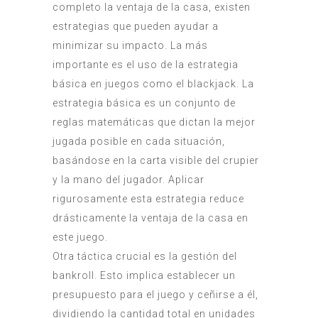
completo la ventaja de la casa, existen
estrategias que pueden ayudar a
minimizar su impacto. La más
importante es el uso de la estrategia
básica en juegos como el blackjack. La
estrategia básica es un conjunto de
reglas matemáticas que dictan la mejor
jugada posible en cada situación,
basándose en la carta visible del crupier
y la mano del jugador. Aplicar
rigurosamente esta estrategia reduce
drásticamente la ventaja de la casa en
este juego.
Otra táctica crucial es la gestión del
bankroll. Esto implica establecer un
presupuesto para el juego y ceñirse a él,
dividiendo la cantidad total en unidades