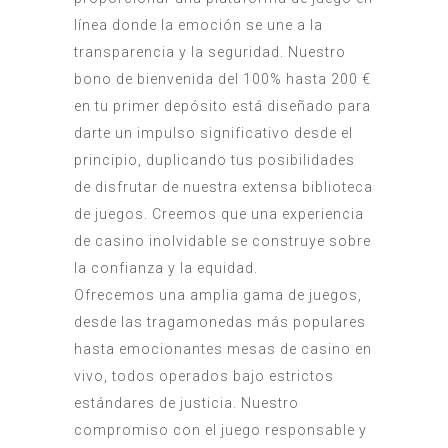
línea donde la emoción se une a la
transparencia y la seguridad. Nuestro
bono de bienvenida del 100% hasta 200 €
en tu primer depósito está diseñado para
darte un impulso significativo desde el
principio, duplicando tus posibilidades
de disfrutar de nuestra extensa biblioteca
de juegos. Creemos que una experiencia
de casino inolvidable se construye sobre
la confianza y la equidad.
Ofrecemos una amplia gama de juegos,
desde las tragamonedas más populares
hasta emocionantes mesas de casino en
vivo, todos operados bajo estrictos
estándares de justicia. Nuestro
compromiso con el juego responsable y