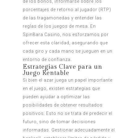
de los bonos, informarse sobre los
porcentajes de retorno al jugador (RTP)
de las tragamonedas y entender las
reglas de los juegos de mesa. En
SpinBara Casino, nos esforzamos por
ofrecer esta claridad, asegurando que
cada giro y cada mano se jueguen en un
entorno de confianza.
Estrategias Clave para un
Juego Rentable
Si bien el azar juega un papel importante
en el juego, existen estrategias que
pueden ayudar a optimizar las
posibilidades de obtener resultados
positivos. Esto no se trata de predecir el
futuro, sino de tomar decisiones
informadas. Gestionar adecuadamente el