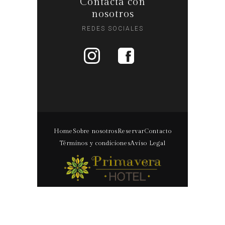
Contacta con
nosotros
REDES SOCIALES
Home
Sobre nosotros
Reservar
Contacto
Términos y condiciones
Aviso Legal