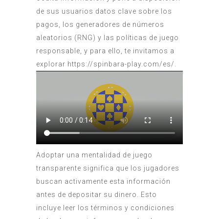
de sus usuarios datos clave sobre los
pagos, los generadores de números
aleatorios (RNG) y las políticas de juego
responsable, y para ello, te invitamos a
explorar
https://spinbara-play.com/es/
.
Adoptar una mentalidad de juego
transparente significa que los jugadores
buscan activamente esta información
antes de depositar su dinero. Esto
incluye leer los términos y condiciones