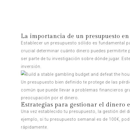
La importancia de un presupuesto en 
Establecer un presupuesto sólido es fundamental par
crucial determinar cuánto dinero puedes permitirte 
ser parte de tu investigación sobre dónde jugar. Es
inversión.
Un presupuesto bien definido te protege de las pérdi
común que puede llevar a problemas financieros graves
preocupación por el dinero.
Estrategias para gestionar el dinero 
Una vez establecido tu presupuesto, la gestión del d
ejemplo, si tu presupuesto semanal es de 100€, podr
rápidamente.