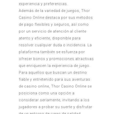
experiencia y preferencias.
Además de la variedad de juegos, Thor
Casino Online destaca por sus métodos
de pago flexibles y seguros, así como
por un servicio de atención al cliente
atento y eficiente, disponible para
resolver cualquier duda o incidencia. La
plataforma también se esfuerza por
ofrecer bonos y promociones atractivas
que enriquecen la experiencia de juego.
Para aquellos que buscan un destino
fiable y entretenido para sus aventuras
de casino online, Thor Casino Online se
posiciona como una opción a
considerar seriamente, invitando a los
jugadores a probar su suerte y disfrutar
de un entorno de juego de calidad.