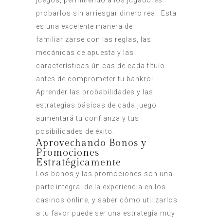
probarlos sin arriesgar dinero real. Esta
es una excelente manera de
familiarizarse con las reglas, las
mecánicas de apuesta y las
características únicas de cada título
antes de comprometer tu bankroll.
Aprender las probabilidades y las
estrategias básicas de cada juego
aumentará tu confianza y tus
posibilidades de éxito.
Aprovechando Bonos y
Promociones
Estratégicamente
Los bonos y las promociones son una
parte integral de la experiencia en los
casinos online, y saber cómo utilizarlos
a tu favor puede ser una estrategia muy