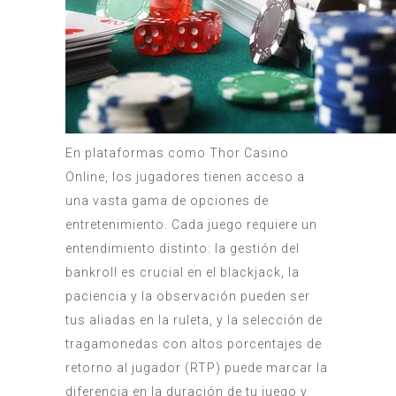
En plataformas como Thor Casino
Online, los jugadores tienen acceso a
una vasta gama de opciones de
entretenimiento. Cada juego requiere un
entendimiento distinto: la gestión del
bankroll es crucial en el blackjack, la
paciencia y la observación pueden ser
tus aliadas en la ruleta, y la selección de
tragamonedas con altos porcentajes de
retorno al jugador (RTP) puede marcar la
diferencia en la duración de tu juego y