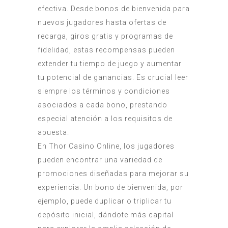
efectiva. Desde bonos de bienvenida para
nuevos jugadores hasta ofertas de
recarga, giros gratis y programas de
fidelidad, estas recompensas pueden
extender tu tiempo de juego y aumentar
tu potencial de ganancias. Es crucial leer
siempre los términos y condiciones
asociados a cada bono, prestando
especial atención a los requisitos de
apuesta.
En Thor Casino Online, los jugadores
pueden encontrar una variedad de
promociones diseñadas para mejorar su
experiencia. Un bono de bienvenida, por
ejemplo, puede duplicar o triplicar tu
depósito inicial, dándote más capital