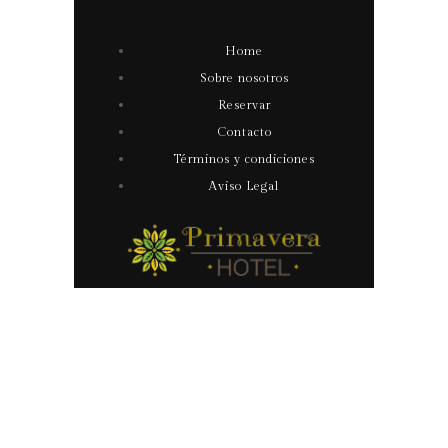
Home
Sobre nosotros
Reservar
Contacto
Términos y condiciones
Aviso Legal