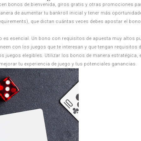
en bonos de bienvenida, giros gratis y otras promociones pa
nera de aumentar tu bankroll inicial y tener más oportunidade
quirements), que dictan cuántas veces debes apostar el bono a
s esencial. Un bono con requisitos de apuesta muy altos puede
neen con los juegos que te interesan y que tengan requisitos
 juegos elegibles. Utilizar los bonos de manera estratégica, e
ejorar tu experiencia de juego y tus potenciales ganancias.