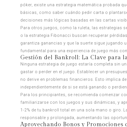
póker, existe una estrategia matemática probada que
básicas, como saber cuándo pedir carta o plantarse e
decisiones más lógicas basadas en las cartas visibl
Para otros juegos, como la ruleta, las estrategias
o la estrategia Fibonacci buscan recuperar pérdidas
garantiza ganancias y que la suerte sigue jugando un
fundamental para una experiencia de juego más cont
Gestión del Bankroll: La Clave para l
Ninguna estrategia de juego estaría completa sin una
gastar o perder en el juego. Establecer un presupues
no derive en problemas financieros. Esto implica dec
independientemente de si se está ganando o perdie
Para los principiantes, se recomienda comenzar con
familiarizarse con los juegos y sus dinámicas, y ap
1-2% de tu bankroll total en una sola mano o giro. L
responsable y prolongada, aumentando las oportuni
Aprovechando Bonos y Promociones d