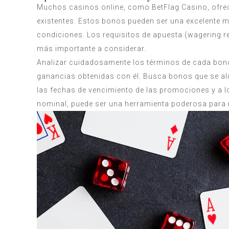
Muchos casinos online, como BetFlag Casino, ofrec
existentes. Estos bonos pueden ser una excelente ma
condiciones. Los requisitos de apuesta (wagering re
más importante a considerar.
Analizar cuidadosamente los términos de cada bono e
ganancias obtenidas con él. Busca bonos que se ali
las fechas de vencimiento de las promociones y a los
nominal, puede ser una herramienta poderosa para m