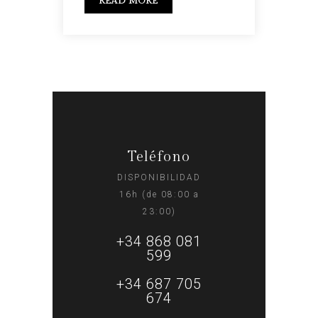
READ MORE
Teléfono
DISPONIBILIDAD
16h (de 08:00 a
23:00)
+34 868 081
599
+34 687 705
674