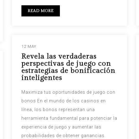
READ MORE
12 MAY
Revela las verdaderas
perspectivas de juego con
estrategias de bonificación
inteligentes
Maximiza tus oportunidades de juego con
bonos En el mundo de los casinos en
línea, los bonos representan una
herramienta fundamental para potenciar la
experiencia de juego y aumentar las
probabilidades de obtener ganancias.