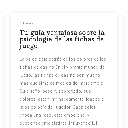
12 MAY
Tu guía ventajosa sobre la
psicología de las fichas de
juego
La psicología detrás de los colores de las
fichas de casino En el vibrante mundo del
juego, las fichas de casino son mucho
más que simples medios de intercambio.
Su diseño, peso y, sobre todo, sus
colores, están intrínsecamente ligados a
la psicología del jugador. Cada color
evoca una respuesta emocional y
subconsciente distinta, influyendo […]