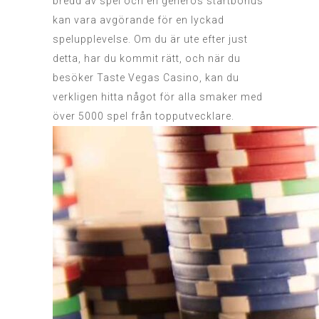
bredd av spel och en generös startbonus
kan vara avgörande för en lyckad
spelupplevelse. Om du är ute efter just
detta, har du kommit rätt, och när du
besöker
Taste Vegas Casino
, kan du
verkligen hitta något för alla smaker med
över 5000 spel från topputvecklare.