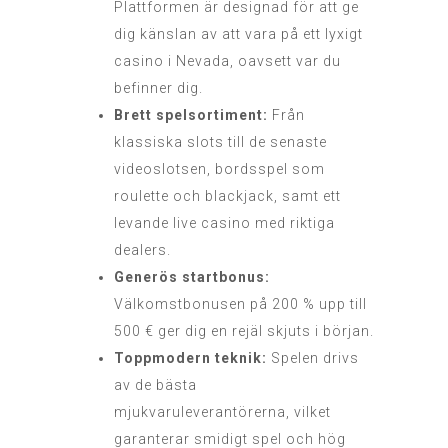
Plattformen är designad för att ge
dig känslan av att vara på ett lyxigt
casino i Nevada, oavsett var du
befinner dig.
Brett spelsortiment:
Från
klassiska slots till de senaste
videoslotsen, bordsspel som
roulette och blackjack, samt ett
levande live casino med riktiga
dealers.
Generös startbonus:
Välkomstbonusen på 200 % upp till
500 € ger dig en rejäl skjuts i början.
Toppmodern teknik:
Spelen drivs
av de bästa
mjukvaruleverantörerna, vilket
garanterar smidigt spel och hög