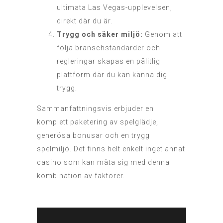
ultimata Las Vegas-upplevelsen,
direkt där du är.
Trygg och säker miljö:
Genom att
följa branschstandarder och
regleringar skapas en pålitlig
plattform där du kan känna dig
trygg.
Sammanfattningsvis erbjuder en
komplett paketering av spelglädje,
generösa bonusar och en trygg
spelmiljö. Det finns helt enkelt inget annat
casino som kan mäta sig med denna
kombination av faktorer.