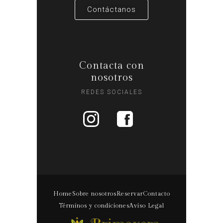
Contáctanos
Contacta con
nosotros
REDES SOCIALES
Home
Sobre nosotros
Reservar
Contacto
Términos y condiciones
Aviso Legal